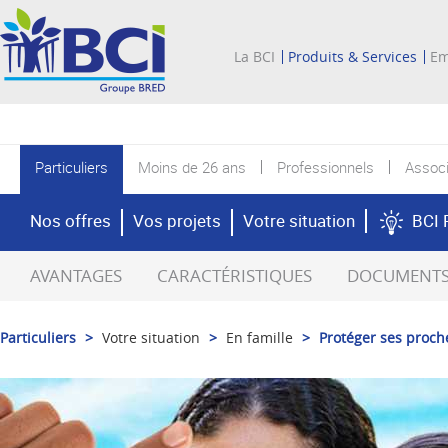
La BCI
Produits & Services
Em
Particuliers
Moins de 26 ans
Professionnels
Associ
Nos offres
Vos projets
Votre situation
BCI 
AVANTAGES
CARACTÉRISTIQUES
DOCUMENTS 
Particuliers
>
Votre situation
>
En famille
>
Protéger ses proch