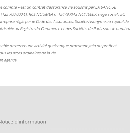
ce compte » est un contrat d’assurance vie souscrit par LA BANQUE
25 700 000 €), RCS NOUMEA n°15479 RIAS NC170007, siège social : 54,
treprise régie par le Code des Assurances, Société Anonyme au capital de
immatriculée au Registre du Commerce et des Sociétés de Paris sous le numéro
apable d’exercer une activité quelconque procurant gain ou profit et
s les actes ordinaires de la vie.
 en agence.
tice d'information