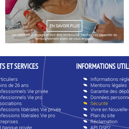
EN SAVOIR PLUS
Un crédit vous engage et doit être remboursé. Vérifiez vos capacités de
remboursement avant de vous engager.
S ET SERVICES
INFORMATIONS UTIL
ticuliers
Informations rég
ins de 26 ans
Mentions légales
ofessionnels Vie privée
Garantie des dépô
ofessionnels Vie pro
Données personne
sociations
Sécurité
fessions libérales Vie privée
Vivre en Nouvelle
ofessions libérales Vie pro
Plan du site
treprises
Réclamation
I banque privée
API DSP2