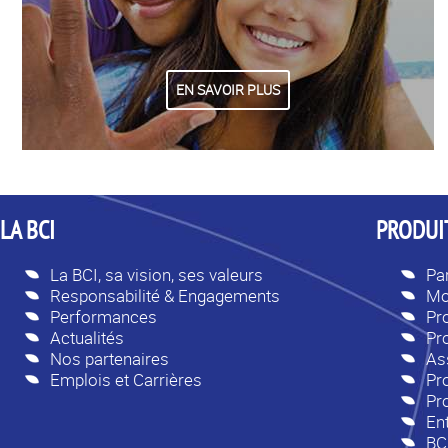
EN SAVOIR PLUS
LA BCI
PRODUIT
La BCI, sa vision, ses valeurs
Par
Responsabilité & Engagements
Mo
Performances
Pr
Actualités
Pr
Nos partenaires
As
Emplois et Carrières
Pro
Pr
En
BC