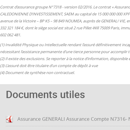
Contrat d’assurance groupe N°7318 - version 02/2016. Le contrat « Assuran
CALEDONIENNE D’INVESTISSEMENT, SAEM au capital de 15 000 000 000 XPF (1
avenue de la Victoire – BP K5 – 98 849 NOUMEA, auprès de GENERALI VIE, en
332 321 184 €, dont le siège social est situé 2 rue Pillet-Will 75009 Paris, 
602 062 481.
(1) Invalidité Physique ou Intellectuelle rendant l’assuré définitivement inc
nécessitant l’assistance permanente d’une tierce personne pour accomplir tou
(2) Il existe des exclusions. Se reporter à la notice d’information, disponible
(3) L’assuré doit être titulaire d’un compte de dépôt à vue
(4) Document de synthèse non contractuel.
Documents utiles
Assurance GENERALI Assurance Compte N7316- No