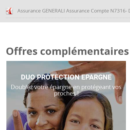
Assurance GENERALI Assurance Compte N7316- D
Offres complémentaires
DUO PROTECTION EPARGNE
Doublez votre épargne en protégeant vos
proches !