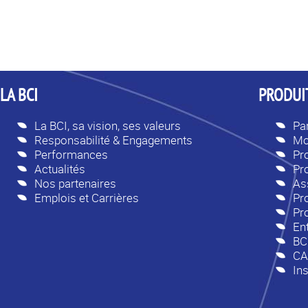
LA BCI
PRODUIT
La BCI, sa vision, ses valeurs
Par
Responsabilité & Engagements
Mo
Performances
Pr
Actualités
Pr
Nos partenaires
As
Emplois et Carrières
Pro
Pr
En
BC
CA
Ins