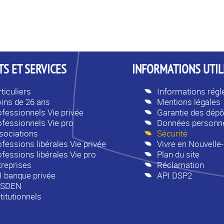
S ET SERVICES
INFORMATIONS UTIL
ticuliers
Informations rég
ins de 26 ans
Mentions légales
ofessionnels Vie privée
Garantie des dépô
ofessionnels Vie pro
Données personne
sociations
Sécurité
fessions libérales Vie privée
Vivre en Nouvelle
ofessions libérales Vie pro
Plan du site
treprises
Réclamation
I banque privée
API DSP2
SDEN
titutionnels