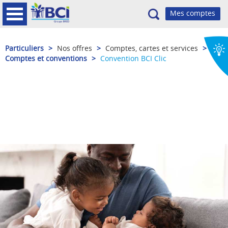
Recherche
Particuliers
>
Nos offres
>
Comptes, cartes et services
>
Comptes et conventions
>
Convention BCI Clic
BCI Clic
Le compte épargne pour bien préparer l’avenir de votre
enfant!