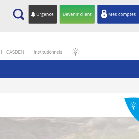
cherche
Urgence
Devenir client
Mes comptes
CASDEN
Institutionnels