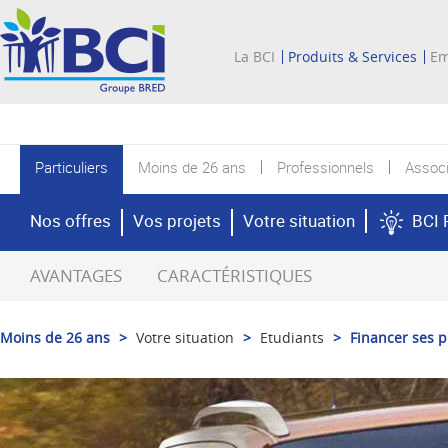
La BCI
Produits & Services
Em
Particuliers
Moins de 26 ans
Professionnels
Associ
Nos offres
Vos projets
Votre situation
BCI 
AVANTAGES
CARACTÉRISTIQUES
Moins de 26 ans
>
Votre situation
>
Etudiants
>
Financer ses p