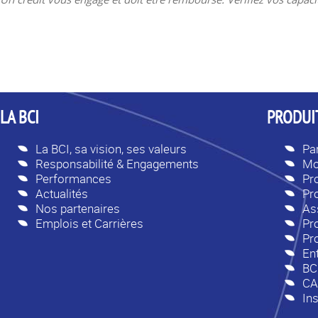
LA BCI
PRODUIT
La BCI, sa vision, ses valeurs
Par
Responsabilité & Engagements
Mo
Performances
Pr
Actualités
Pr
Nos partenaires
As
Emplois et Carrières
Pro
Pr
En
BC
CA
Ins