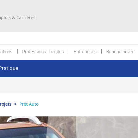
Re
plois & Carrières
ations
Professions libérales
Entreprises
Banque privée
Pratique
rojets
>
Prêt Auto