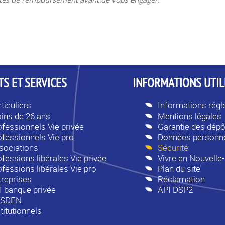
S ET SERVICES
INFORMATIONS UTIL
ticuliers
Informations rég
ins de 26 ans
Mentions légales
ofessionnels Vie privée
Garantie des dépô
ofessionnels Vie pro
Données personne
sociations
Sécurité
fessions libérales Vie privée
Vivre en Nouvelle
ofessions libérales Vie pro
Plan du site
treprises
Réclamation
I banque privée
API DSP2
SDEN
titutionnels