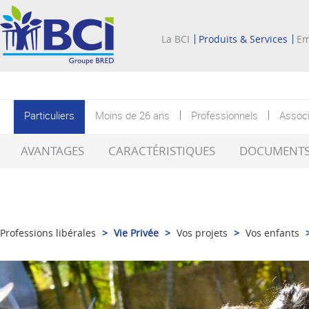
La BCI
Produits & Services
Em
Particuliers
Moins de 26 ans
Professionnels
Associ
AVANTAGES
CARACTÉRISTIQUES
DOCUMENTS 
Professions libérales
>
Vie Privée
>
Vos projets
>
Vos enfants