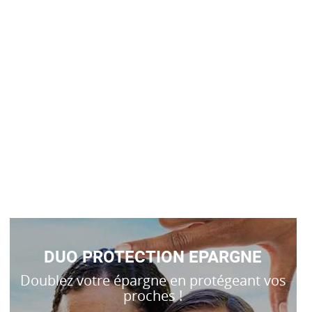
DUO PROTECTION EPARGNE
Doublez votre épargne en protégeant vos
proches !