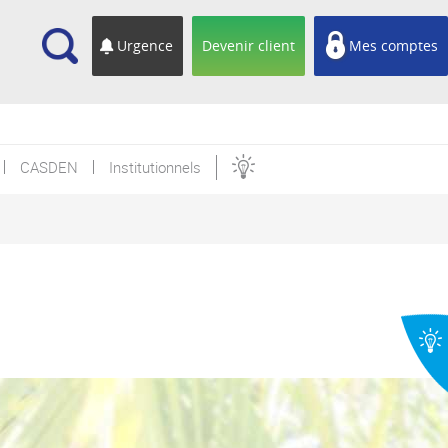
cherche
Urgence
Devenir client
Mes comptes
CASDEN
Institutionnels