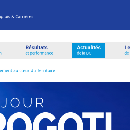
Re
plois & Carrières
Résultats
Actualités
Le
in
et performance
de la BCI
de 
gement au cœur du Territoire