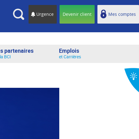
cherche
Urgence
Devenir client
Mes comptes
s partenaires
Emplois
la BCI
et Carrières