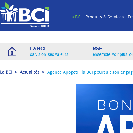
La BCI
Produits & Services
Em
La BCI
RSE
sa vision, ses valeurs
ensemble, voir plus lo
La BCI
>
Actualités
>
Agence Apogoti : la BCI poursuit son enga