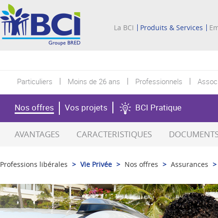
La BCI
Produits & Services
Em
Particuliers
Moins de 26 ans
Professionnels
Associ
Nos offres
Vos projets
BCI Pratique
AVANTAGES
CARACTERISTIQUES
DOCUMENTS 
Professions libérales
>
Vie Privée
>
Nos offres
>
Assurances
>