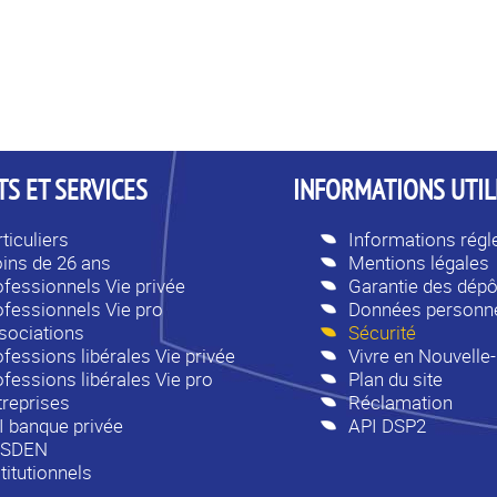
S ET SERVICES
INFORMATIONS UTIL
ticuliers
Informations rég
ins de 26 ans
Mentions légales
ofessionnels Vie privée
Garantie des dépô
ofessionnels Vie pro
Données personne
sociations
Sécurité
fessions libérales Vie privée
Vivre en Nouvelle
ofessions libérales Vie pro
Plan du site
treprises
Réclamation
I banque privée
API DSP2
SDEN
titutionnels