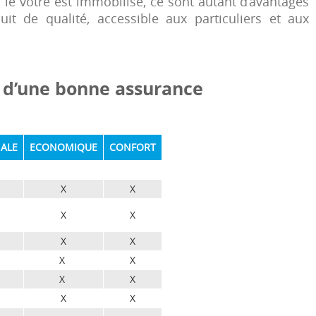
 le vôtre est immobilisé, ce sont autant d’avantages
 de qualité, accessible aux particuliers et aux
ce d’une bonne assurance
ALE
ECONOMIQUE
CONFORT
X
X
X
X
X
X
X
X
X
X
X
X