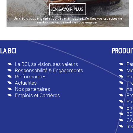
EN SAVOIR PLUS
Un crédit vous engage et doit être remboursé. Vérifiez vos capacités de
remboursement avant de vous engager.
LA BCI
PRODUIT
La BCI, sa vision, ses valeurs
Par
Responsabilité & Engagements
Mo
Performances
Pr
Actualités
Pr
Nos partenaires
As
Emplois et Carrières
Pro
Pr
En
BC
CA
Ins