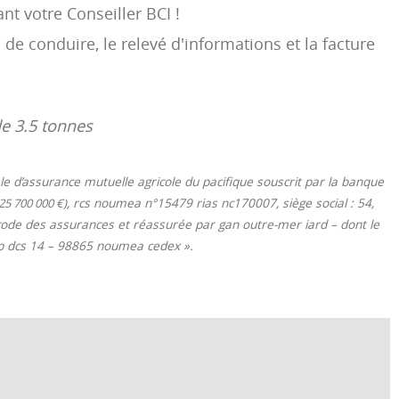
t votre Conseiller BCI !
 de conduire, le relevé d'informations et la facture
de 3.5 tonnes
e d’assurance mutuelle agricole du pacifique souscrit par la banque
25 700 000 €)
, rcs noumea n°15479 rias nc170007, siège social : 54,
 code des assurances et réassurée par gan outre-mer iard – dont le
 bp dcs 14 – 98865 noumea cedex ».