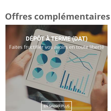
Offres complémentaires
DÉPÔT À TERME (DAT)
Faites fructifier vos avoirs en toute liberté
!
EN SAVOIR PLUS