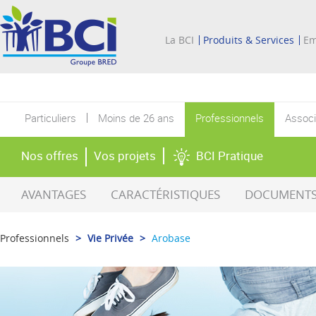
La BCI
Produits & Services
Em
Particuliers
Moins de 26 ans
Professionnels
Associ
Nos offres
Vos projets
BCI Pratique
AVANTAGES
CARACTÉRISTIQUES
DOCUMENTS 
Professionnels
>
Vie Privée
>
Arobase