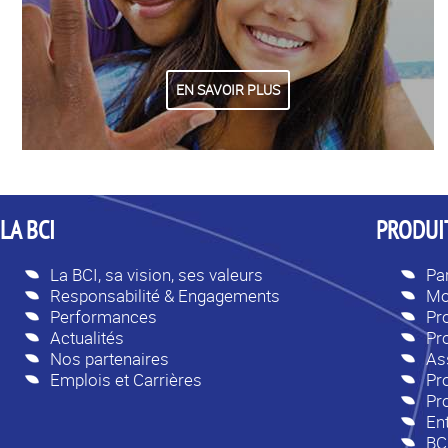
EN SAVOIR PLUS
LA BCI
PRODUIT
La BCI, sa vision, ses valeurs
Par
Responsabilité & Engagements
Mo
Performances
Pr
Actualités
Pr
Nos partenaires
As
Emplois et Carrières
Pro
Pr
En
BC