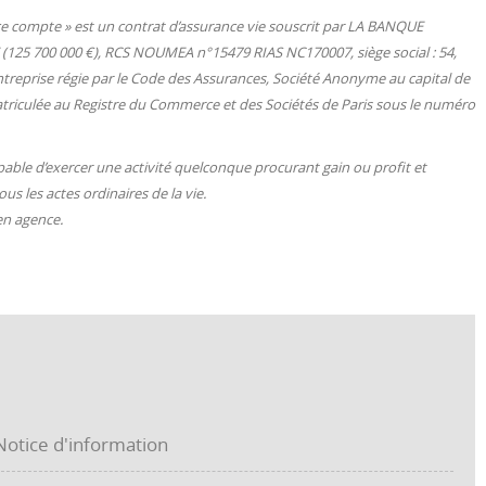
ce compte » est un contrat d’assurance vie souscrit par LA BANQUE
25 700 000 €), RCS NOUMEA n°15479 RIAS NC170007, siège social : 54,
treprise régie par le Code des Assurances, Société Anonyme au capital de
immatriculée au Registre du Commerce et des Sociétés de Paris sous le numéro
apable d’exercer une activité quelconque procurant gain ou profit et
s les actes ordinaires de la vie.
 en agence.
tice d'information