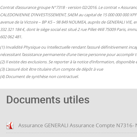
Contrat d’assurance groupe N°7318 - version 02/2016. Le contrat « Assuran
CALEDONIENNE D’INVESTISSEMENT, SAEM au capital de 15 000 000 000 XPF (1
avenue de la Victoire – BP K5 – 98 849 NOUMEA, auprès de GENERALI VIE, en
332 321 184 €, dont le siège social est situé 2 rue Pillet-Will 75009 Paris, 
602 062 481.
(1) Invalidité Physique ou Intellectuelle rendant l’assuré définitivement inc
nécessitant l’assistance permanente d’une tierce personne pour accomplir tou
(2) Il existe des exclusions. Se reporter à la notice d’information, disponible
(3) L’assuré doit être titulaire d’un compte de dépôt à vue
(4) Document de synthèse non contractuel.
Documents utiles
Assurance GENERALI Assurance Compte N7316- No