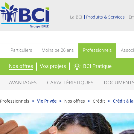
La BCI
Produits & Services
Em
Particuliers
Moins de 26 ans
Professionnels
Associ
Nos offres
Vos projets
BCI Pratique
AVANTAGES
CARACTÉRISTIQUES
DOCUMENTS 
Professionnels
>
Vie Privée
>
Nos offres
>
Crédit
>
Crédit à 