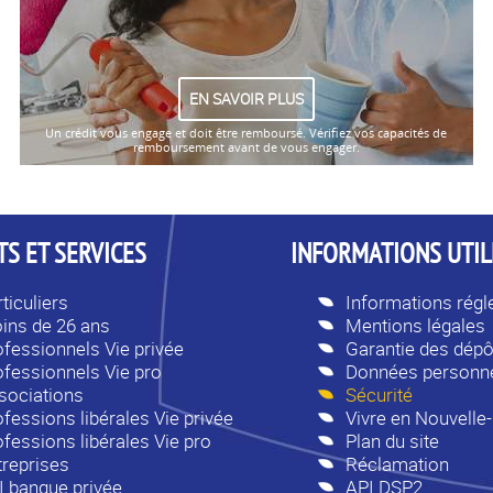
EN SAVOIR PLUS
Un crédit vous engage et doit être remboursé. Vérifiez vos capacités de
remboursement avant de vous engager.
S ET SERVICES
INFORMATIONS UTIL
ticuliers
Informations rég
ins de 26 ans
Mentions légales
ofessionnels Vie privée
Garantie des dépô
ofessionnels Vie pro
Données personne
sociations
Sécurité
fessions libérales Vie privée
Vivre en Nouvelle
ofessions libérales Vie pro
Plan du site
treprises
Réclamation
I banque privée
API DSP2