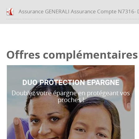
Assurance GENERALI Assurance Compte N7316- D
Offres complémentaires
DUO PROTECTION EPARGNE
Doublez votre épargne en protégeant vos
proches !