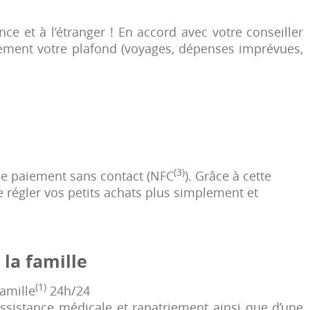
e et à l’étranger ! En accord avec votre conseiller
lement votre plafond (voyages, dépenses imprévues,
(3)
 de paiement sans contact (NFC
). Grâce à cette
e régler vos petits achats plus simplement et
la famille
(1)
famille
24h/24
 assistance médicale et rapatriement ainsi que d’une