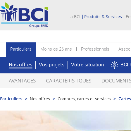
La BCI
Produits & Services
Em
Particuliers
Moins de 26 ans
Professionnels
Associ
Nos offres
Vos projets
Votre situation
BCI 
AVANTAGES
CARACTÉRISTIQUES
DOCUMENTS 
Particuliers
>
Nos offres
>
Comptes, cartes et services
>
Carte