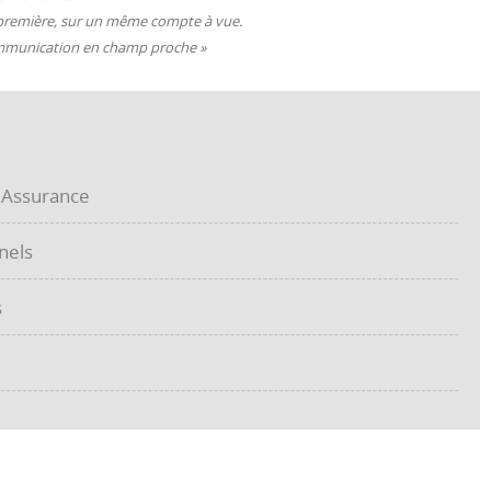
la première, sur un même compte à vue.
Communication en champ proche »
t Assurance
nels
s