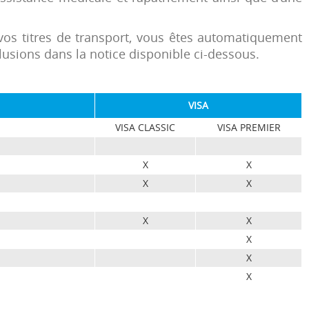
 vos titres de transport, vous êtes automatiquement
xclusions dans la notice disponible ci-dessous.
VISA
VISA CLASSIC
VISA PREMIER
X
X
X
X
X
X
X
X
X