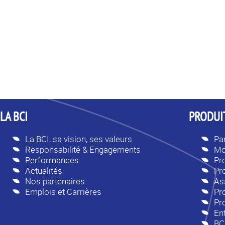
LA BCI
PRODUIT
La BCI, sa vision, ses valeurs
Par
Responsabilité & Engagements
Mo
Performances
Pr
Actualités
Pr
Nos partenaires
As
Emplois et Carrières
Pro
Pr
En
BC