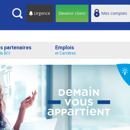
cherche
Urgence
Devenir client
Mes comptes
s partenaires
Emplois
la BCI
et Carrières