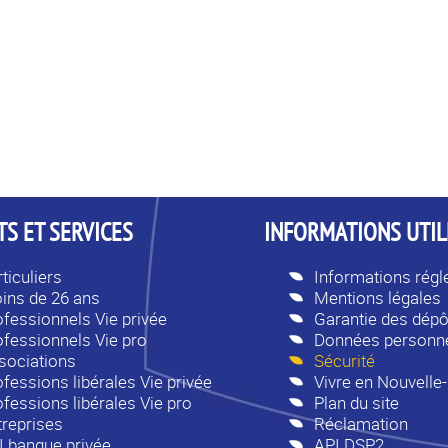
S ET SERVICES
INFORMATIONS UTIL
ticuliers
Informations rég
ins de 26 ans
Mentions légales
ofessionnels Vie privée
Garantie des dépô
ofessionnels Vie pro
Données personne
sociations
Sécurité
fessions libérales Vie privée
Vivre en Nouvelle
ofessions libérales Vie pro
Plan du site
treprises
Réclamation
I banque privée
API DSP2