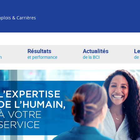
Re
plois & Carrières
Résultats
Actualités
Le
in
et performance
de la BCI
de 