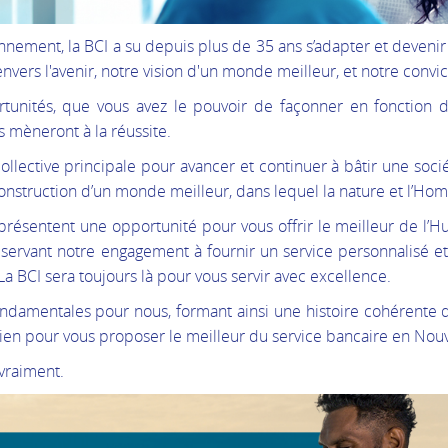
onnement, la BCI a su depuis plus de 35 ans s’adapter et deven
s l'avenir, notre vision d'un monde meilleur, et notre convict
ités, que vous avez le pouvoir de façonner en fonction de vo
 mèneront à la réussite.
llective principale pour avancer et continuer à bâtir une socié
a construction d’un monde meilleur, dans lequel la nature et l’
entent une opportunité pour vous offrir le meilleur de l’Huma
rvant notre engagement à fournir un service personnalisé et e
a BCI sera toujours là pour vous servir avec excellence.
amentales pour nous, formant ainsi une histoire cohérente qui 
ien pour vous proposer le meilleur du service bancaire en Nou
vraiment.